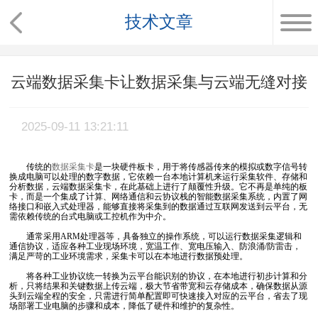
技术文章
云端数据采集卡让数据采集与云端无缝对接
2025-09-11 13:21:11
传统的
数据采集卡
是一块硬件板卡，用于将传感器传来的模拟或数字信号转
换成电脑可以处理的数字数据，它依赖一台本地计算机来运行采集软件、存储和
分析数据，云端数据采集卡，在此基础上进行了颠覆性升级。它不再是单纯的板
卡，而是一个集成了计算、网络通信和云协议栈的智能数据采集系统，内置了网
络接口和嵌入式处理器，能够直接将采集到的数据通过互联网发送到云平台，无
需依赖传统的台式电脑或工控机作为中介。
通常采用ARM处理器等，具备独立的操作系统，可以运行数据采集逻辑和
通信协议，适应各种工业现场环境，宽温工作、宽电压输入、防浪涌/防雷击，
满足严苛的工业环境需求，采集卡可以在本地进行数据预处理。
将各种工业协议统一转换为云平台能识别的协议，在本地进行初步计算和分
析，只将结果和关键数据上传云端，极大节省带宽和云存储成本，确保数据从源
头到云端全程的安全，只需进行简单配置即可快速接入对应的云平台，省去了现
场部署工业电脑的步骤和成本，降低了硬件和维护的复杂性。