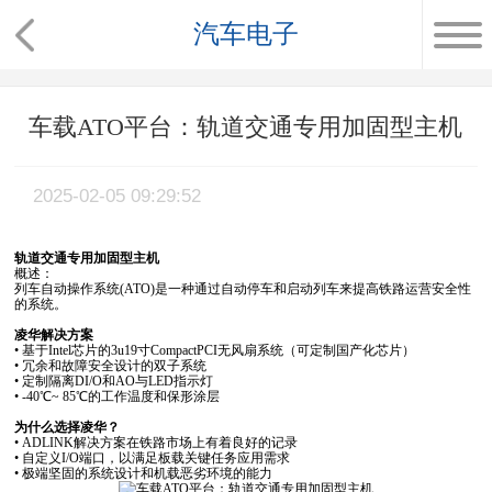
汽车电子
车载ATO平台：轨道交通专用加固型主机
2025-02-05 09:29:52
轨道交通专用加固型主机
概述：
列车自动操作系统(ATO)是一种通过自动停车和启动列车来提高铁路运营安全性
的系统。
凌华解决方案
• 基于Intel芯片的3u19寸CompactPCI无风扇系统（可定制国产化芯片）
• 冗余和故障安全设计的双子系统
• 定制隔离DI/O和AO与LED指示灯
• -40℃~ 85℃的工作温度和保形涂层
为什么选择凌华？
• ADLINK解决方案在铁路市场上有着良好的记录
• 自定义I/O端口，以满足板载关键任务应用需求
• 极端坚固的系统设计和机载恶劣环境的能力