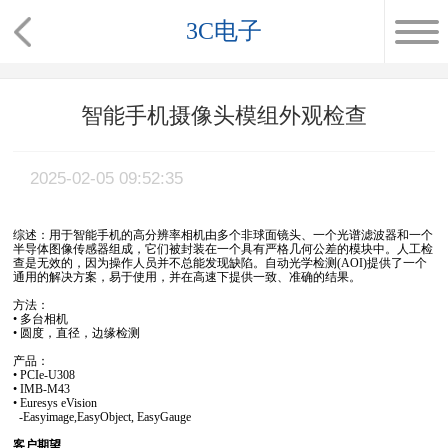
3C电子
智能手机摄像头模组外观检查
2025-02-05 09:52:35
综述：用于智能手机的高分辨率相机由多个非球面镜头、一个光谱滤波器和一个
半导体图像传感器组成，它们被封装在一个具有严格几何公差的模块中。人工检
查是无效的，因为操作人员并不总能发现缺陷。自动光学检测(AOI)提供了一个
通用的解决方案，易于使用，并在高速下提供一致、准确的结果。
方法：
• 多台相机
• 圆度，直径，边缘检测
产品：
• PCIe-U308
• IMB-M43
• Euresys eVision
-Easyimage,EasyObject, EasyGauge
客户期望