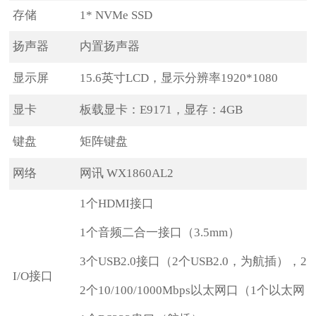
存储
1* NVMe SSD
扬声器
内置扬声器
显示屏
15.6英寸LCD，显示分辨率1920*1080
显卡
板载显卡：E9171，显存：4GB
键盘
矩阵键盘
网络
网讯 WX1860AL2
1个HDMI接口
1个音频二合一接口（3.5mm）
3个USB2.0接口（2个USB2.0，为航插），2个
I/O接口
2个10/100/1000Mbps以太网口（1个以太