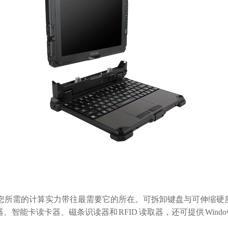
将您所需的计算实力带往最需要它的所在。可拆卸键盘与可伸缩硬
能卡读卡器、磁条识读器和 RFID 读取器，还可提供 Windows