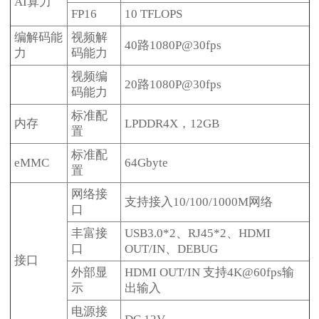
AI算力
FP16
10 TFLOPS
编解码能
视频解
40路1080P@30fps
力
码能力
视频编
20路1080P@30fps
码能力
标准配
内存
LPDDR4X，12GB
置
标准配
eMMC
64Gbyte
置
网络接
支持接入10/100/1000M网络
口
丰富接
USB3.0*2、RJ45*2、HDMI
口
OUT/IN、DEBUG
接口
外部显
HDMI OUT/IN 支持4K@60fps输
示
出输入
电源接